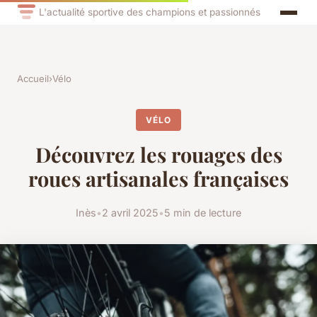
L'actualité sportive des champions et passionnés
Accueil
›
Vélo
VÉLO
Découvrez les rouages des
roues artisanales françaises
Inès
•
2 avril 2025
•
5 min de lecture