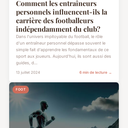
Comment les entraîneurs
personnels influencent-ils la
carrière des footballeurs
indépendamment du club?
Dans l'univers impitoyable du football, le rôle
d'un entraîneur personnel dépasse souvent le
simple fait d'apprendre les fondamentaux de ce
sport aux joueurs. Aujourd'hui, ils sont aussi des
guides, d...
13 juillet 2024
6 min de lecture →
FOOT