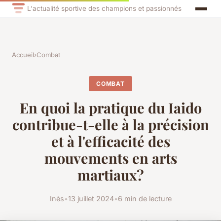
L'actualité sportive des champions et passionnés
Accueil
›
Combat
COMBAT
En quoi la pratique du Iaido
contribue-t-elle à la précision
et à l'efficacité des
mouvements en arts
martiaux?
Inès
•
13 juillet 2024
•
6 min de lecture