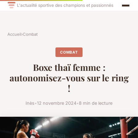
L'actualité sportive des champions et passionnés
Accueil
›
Combat
COMBAT
Boxe thaï femme :
autonomisez-vous sur le ring
!
Inès
•
12 novembre 2024
•
8 min de lecture