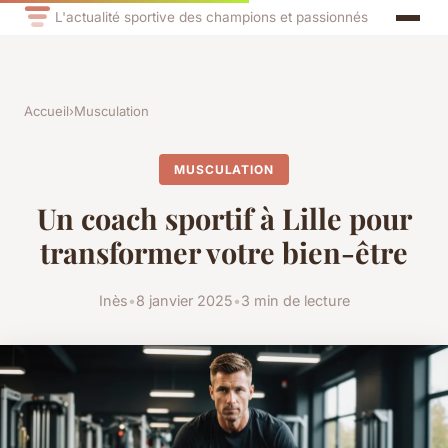
L'actualité sportive des champions et passionnés
Accueil
›
Musculation
MUSCULATION
Un coach sportif à Lille pour
transformer votre bien-être
Inès
•
8 janvier 2025
•
3 min de lecture